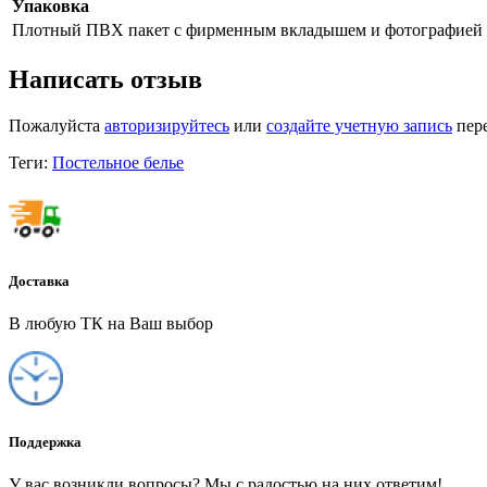
Упаковка
Плотный ПВХ пакет
с фирменным вкладышем и фотографией
Написать отзыв
Пожалуйста
авторизируйтесь
или
создайте учетную запись
пере
Теги:
Постельное белье
Доставка
В любую ТК на Ваш выбор
Поддержка
У вас возникли вопросы? Мы с радостью на них ответим!