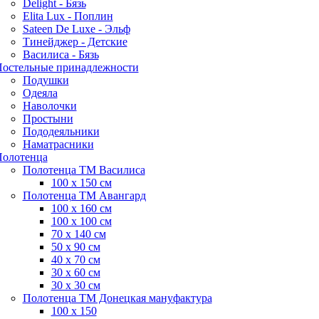
Delight - Бязь
Elita Lux - Поплин
Sateen De Luxe - Эльф
Тинейджер - Детские
Василиса - Бязь
остельные принадлежности
Подушки
Одеяла
Наволочки
Простыни
Пододеяльники
Наматрасники
олотенца
Полотенца ТМ Василиса
100 х 150 см
Полотенца ТМ Авангард
100 х 160 см
100 х 100 см
70 х 140 см
50 х 90 см
40 х 70 см
30 х 60 см
30 х 30 см
Полотенца ТМ Донецкая мануфактура
100 х 150