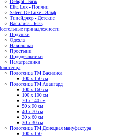
Delight - Бязь
Elita Lux - Поплин
Sateen De Luxe - Эльф
Тинейджер - Детские
Василиса - Бязь
остельные принадлежности
Подушки
Одеяла
Наволочки
Простыни
Пододеяльники
Наматрасники
олотенца
Полотенца ТМ Василиса
100 х 150 см
Полотенца ТМ Авангард
100 х 160 см
100 х 100 см
70 х 140 см
50 х 90 см
40 х 70 см
30 х 60 см
30 х 30 см
Полотенца ТМ Донецкая мануфактура
100 х 150