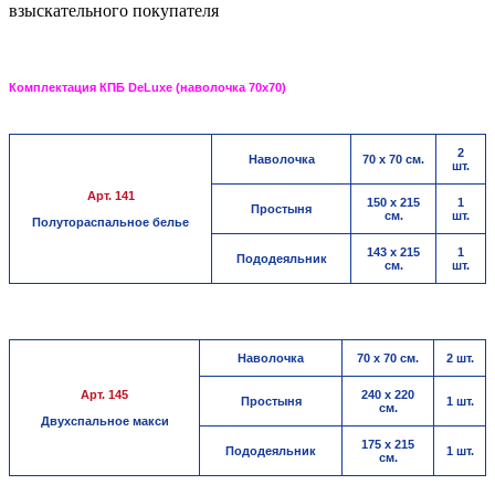
взыскательного покупателя
Комплектация КПБ DeLuxe (наволочка 70х70)
2
Наволочка
70 х 70 см.
шт.
Арт. 141
150 х 215
1
Простыня
см.
шт.
Полутораспальное белье
143 х 215
1
Пододеяльник
см.
шт.
Наволочка
70 х 70 см.
2 шт.
Арт. 145
240 х 220
Простыня
1 шт.
см.
Двухспальное макси
175 х 215
Пододеяльник
1 шт.
см.