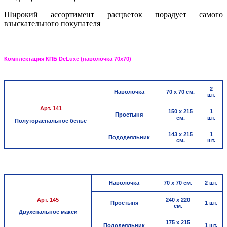
Широкий ассортимент расцветок порадует самого
взыскательного покупателя
Комплектация КПБ DeLuxe (наволочка 70х70)
2
Наволочка
70 х 70 см.
шт.
Арт. 141
150 х 215
1
Простыня
см.
шт.
Полутораспальное белье
143 х 215
1
Пододеяльник
см.
шт.
Наволочка
70 х 70 см.
2 шт.
Арт. 145
240 х 220
Простыня
1 шт.
см.
Двухспальное макси
175 х 215
Пододеяльник
1 шт.