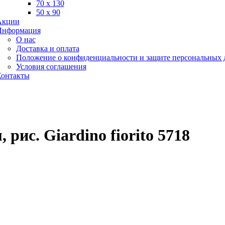
70 х 130
50 х 90
Акции
Информация
О нас
Доставка и оплата
Положение о конфиденциальности и защите персональных
Условия соглашения
онтакты
рис. Giardino fiorito 5718