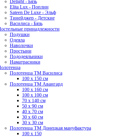
Delight - Бязь
Elita Lux - Поплин
Sateen De Luxe - Эльф
Тинейджер - Детские
Василиса - Бязь
остельные принадлежности
Подушки
Одеяла
Наволочки
Простыни
Пододеяльники
Наматрасники
олотенца
Полотенца ТМ Василиса
100 х 150 см
Полотенца ТМ Авангард
100 х 160 см
100 х 100 см
70 х 140 см
50 х 90 см
40 х 70 см
30 х 60 см
30 х 30 см
Полотенца ТМ Донецкая мануфактура
100 х 150